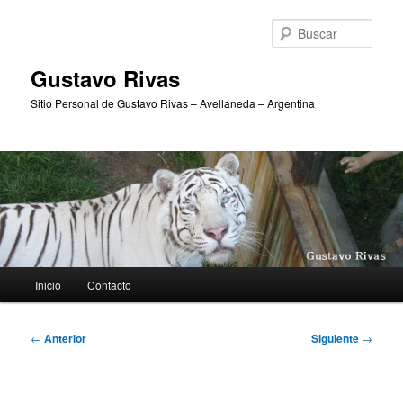
Ir
al
Busc
contenido
principal
Gustavo Rivas
Sitio Personal de Gustavo Rivas – Avellaneda – Argentina
Menú
Inicio
Contacto
principal
Navegación
←
Anterior
Siguiente
→
de
entradas