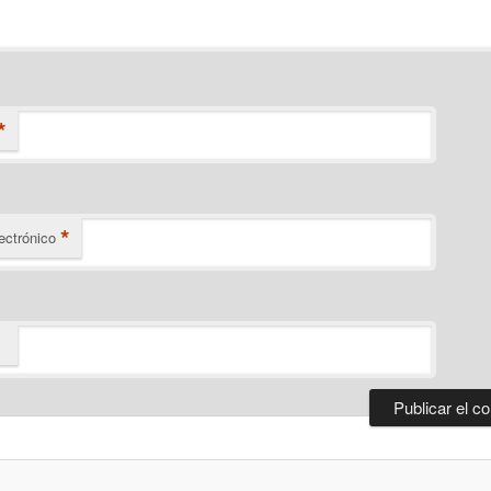
*
*
ectrónico