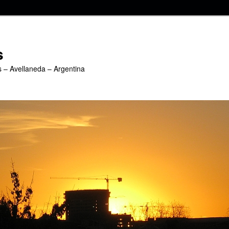
s
s – Avellaneda – Argentina