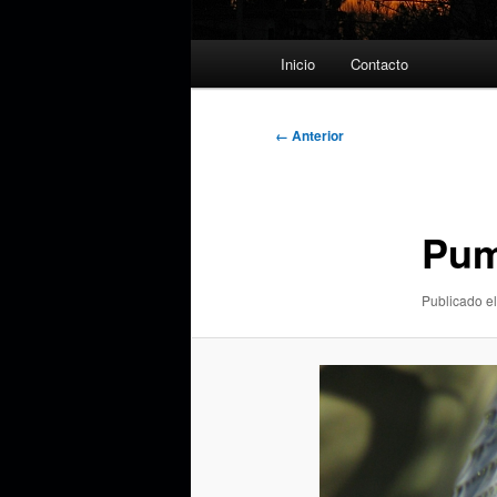
Menú
Inicio
Contacto
principal
Navegador
← Anterior
de
imágenes
Pum
Publicado el