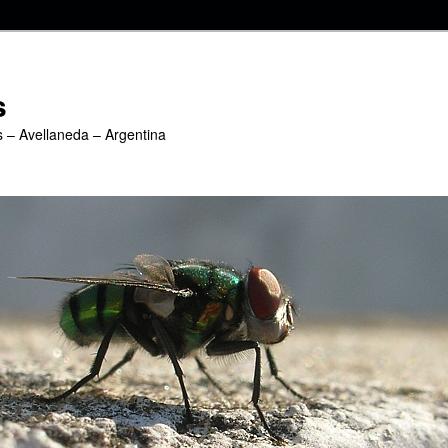
s
s – Avellaneda – Argentina