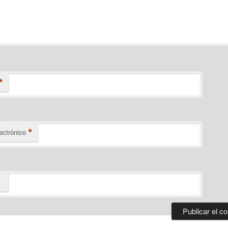
*
*
ectrónico