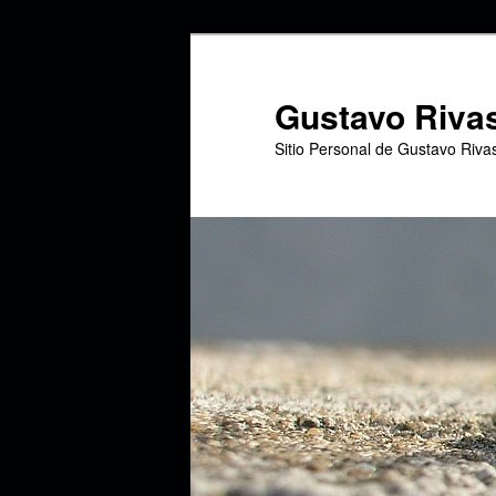
Ir
al
contenido
Gustavo Riva
principal
Sitio Personal de Gustavo Riva