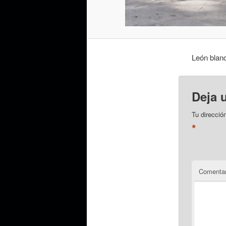
León blan
Deja 
Tu direcció
*
Comentar