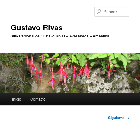
Ir
al
Busc
contenido
principal
Gustavo Rivas
Sitio Personal de Gustavo Rivas – Avellaneda – Argentina
Menú
Inicio
Contacto
principal
Navegador
Siguiente →
de
imágenes