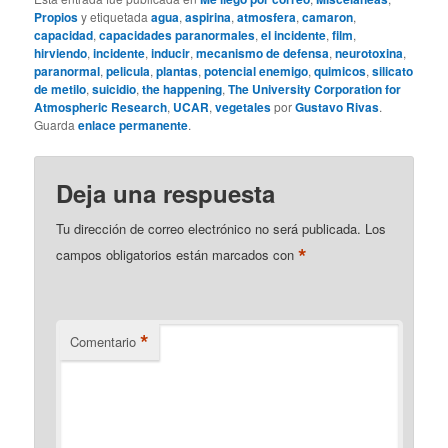
Propios
y etiquetada
agua
,
aspirina
,
atmosfera
,
camaron
,
capacidad
,
capacidades paranormales
,
el incidente
,
film
,
hirviendo
,
incidente
,
inducir
,
mecanismo de defensa
,
neurotoxina
,
paranormal
,
pelicula
,
plantas
,
potencial enemigo
,
quimicos
,
silicato
de metilo
,
suicidio
,
the happening
,
The University Corporation for
Atmospheric Research
,
UCAR
,
vegetales
por
Gustavo Rivas
.
Guarda
enlace permanente
.
Deja una respuesta
Tu dirección de correo electrónico no será publicada.
Los
*
campos obligatorios están marcados con
*
Comentario