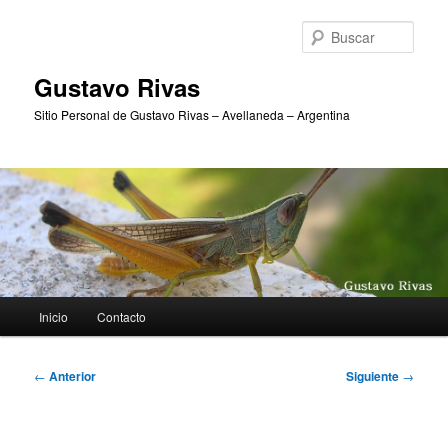
Ir
al
Busc
contenido
principal
Gustavo Rivas
Sitio Personal de Gustavo Rivas – Avellaneda – Argentina
Menú
Inicio
Contacto
principal
Navegación
←
Anterior
Siguiente
→
de
entradas