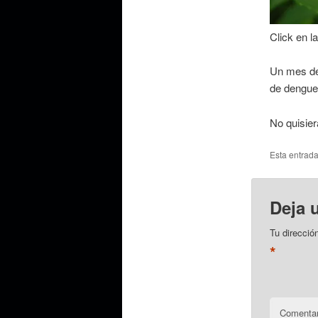
Click en l
Un mes de
de dengue 
No quisie
Esta entrad
Deja 
Tu direcció
*
Comentar