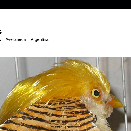
s
s – Avellaneda – Argentina