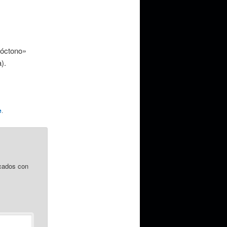
tóctono»
).
e
.
cados con