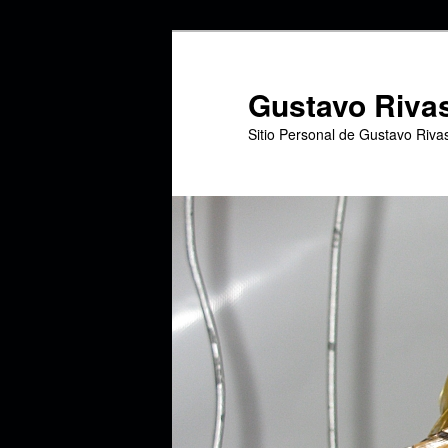
Ir
al
contenido
Gustavo Riva
principal
Sitio Personal de Gustavo Riva