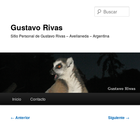
Ir
al
Busc
contenido
principal
Gustavo Rivas
Sitio Personal de Gustavo Rivas – Avellaneda – Argentina
Menú
Inicio
Contacto
principal
Navegación
←
Anterior
Siguiente
→
de
entradas