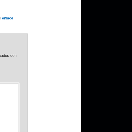
el
enlace
cados con