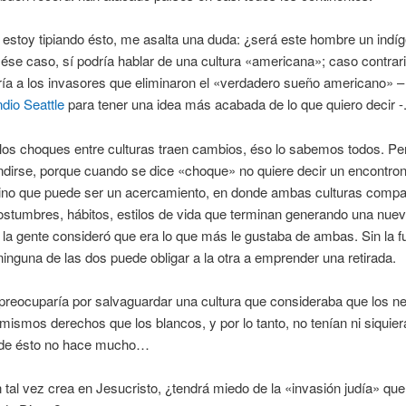
estoy tipiando ésto, me asalta una duda: ¿será este hombre un indí
ése caso, sí podría hablar de una cultura «americana»; caso contrari
ía a los invasores que eliminaron el «verdadero sueño americano» – 
ndio Seattle
para tener una idea más acabada de lo que quiero decir -
los choques entre culturas traen cambios, éso lo sabemos todos. Pe
ndirse, porque cuando se dice «choque» no quiere decir un encontro
 sino que puede ser un acercamiento, en donde ambas culturas compa
stumbres, hábitos, estilos de vida que terminan generando una nuev
 la gente consideró que era lo que más le gustaba de ambas. Sin la fu
ninguna de las dos puede obligar a la otra a emprender una retirada.
preocuparía por salvaguardar una cultura que consideraba que los n
 mismos derechos que los blancos, y por lo tanto, no tenían ni siquie
Y de ésto no hace mucho…
 tal vez crea en Jesucristo, ¿tendrá miedo de la «invasión judía» que