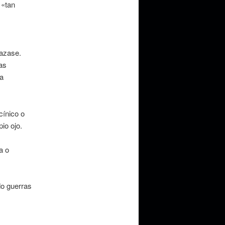
 «tan
lazase.
as
da
cínico o
io ojo.
a o
do guerras