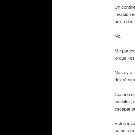
Un contine
invasión e
único des
No.
Me parece 
lo que «es
No voy a h
dejaré par
Cuando est
sociales, 
escapar su
Estos inva
su país (m