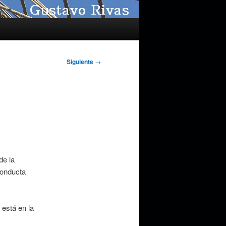
Siguiente
→
de la
conducta
está en la