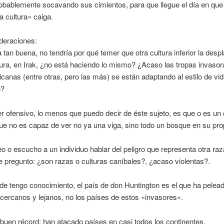
robablemente socavando sus cimientos, para que llegue el día en que
a cultura» caiga.
deraciones:
ra tan buena, no tendría por qué temer que otra cultura inferior la desp
tura, en Irak, ¿no está haciendo lo mismo? ¿Acaso las tropas invasor
canas (entre otras, pero las más) se están adaptando al estilo de vi
n?
r ofensivo, lo menos que puedo decir de éste sujeto, es que o es un 
que no es capaz de ver no ya una viga, sino todo un bosque en su prop
 o escucho a un individuo hablar del peligro que representa otra raz
e pregunto: ¿son razas o culturas caníbales?, ¿acaso violentas?.
e tengo conocimiento, el país de don Huntington es el que ha pelea
cercanos y lejanos, no los países de estos «invasores».
buen récord: han atacado países en casi todos los continentes.