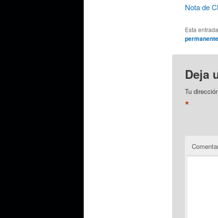
Nota de Cl
Esta entrad
permanent
Deja 
Tu direcció
*
Comentar