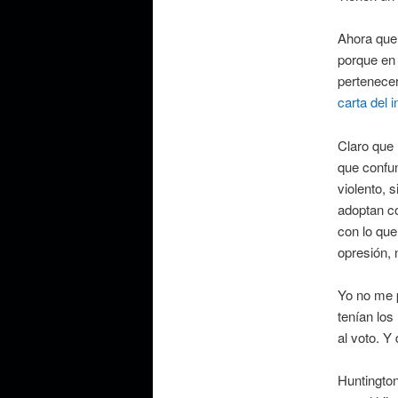
Ahora que 
porque en 
pertenecer
carta del i
Claro que 
que confu
violento,
adoptan co
con lo que
opresión, 
Yo no me 
tenían los
al voto. 
Huntington