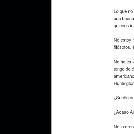
Lo que no 
una buena 
quienes in
No estoy h
filósofos,
No he teni
tengo de é
americano
Huntingto
¿Sueño a
¿Acaso Am
No lo creo