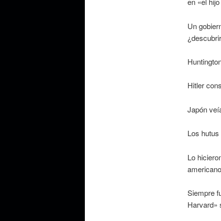
en «el hij
Un gobiern
¿descubrir
Huntingto
Hitler con
Japón veí
Los hutus 
Lo hiciero
americano
Siempre f
Harvard» s