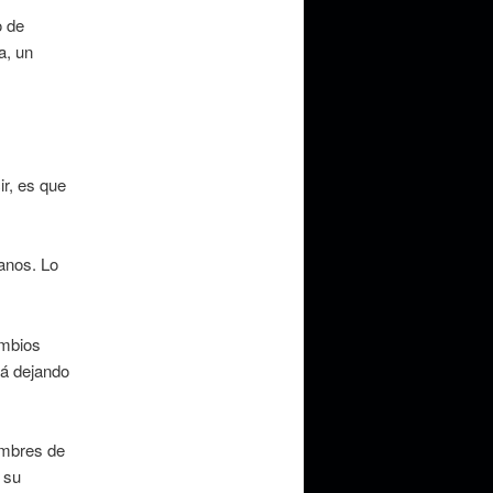
o de
a, un
r, es que
anos. Lo
ambios
tá dejando
umbres de
 su