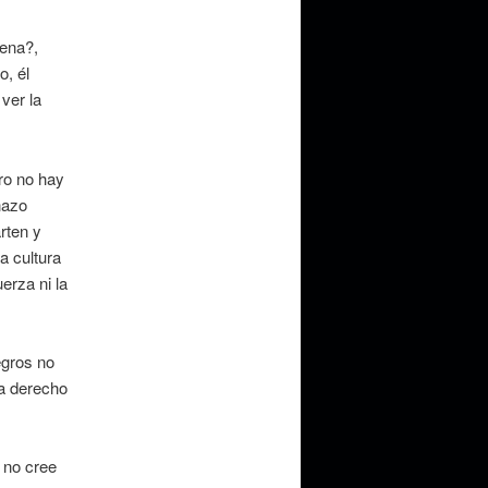
gena?,
o, él
ver la
.
ro no hay
nazo
rten y
a cultura
erza ni la
egros no
ra derecho
 no cree