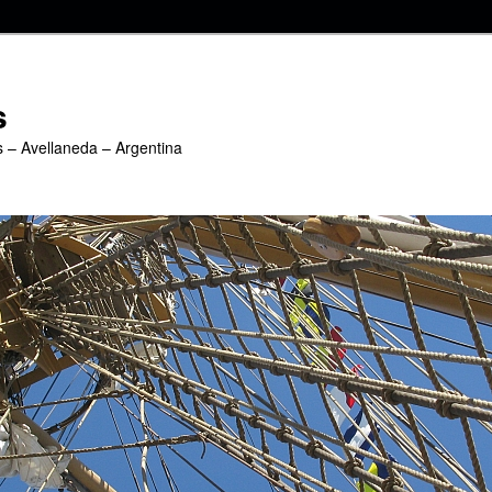
s
s – Avellaneda – Argentina