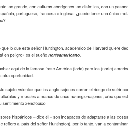
nte tan grande, con culturas aborígenes tan disímiles, con un pasad
spañola, portuguesa, francesa e inglesa, ¿puede tener una única met
eo?
que lo que este señor Huntington, académico de Harvard quiere deci
tá en peligro» es el sueño
norteamericano
.
ablar aquí de la famosa frase América (toda) para los (norte) americ
a otra oportunidad.
e sujeto «siente» que los anglo-sajones corren el riesgo de sufrir c
culturales y morales a manos de unos no-anglo-sajones, creo que es
 sentimiento xenofóbico.
sores hispánicos – dice él – son incapaces de adaptarse a las cost
e refiero al país del señor Huntington), por lo tanto, van a contaminar