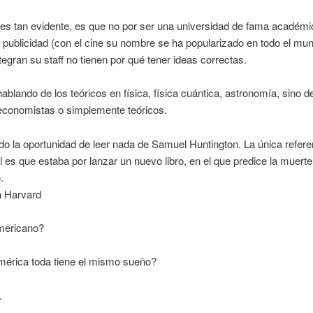
es tan evidente, es que no por ser una universidad de fama académi
publicidad (con el cine su nombre se ha popularizado en todo el mun
tegran su staff no tienen por qué tener ideas correctas.
ablando de los teóricos en física, física cuántica, astronomía, sino d
 economistas o simplemente teóricos.
do la oportunidad de leer nada de Samuel Huntington. La única refere
l es que estaba por lanzar un nuevo libro, en el que predice la muert
.
n Harvard
mericano?
érica toda tiene el mismo sueño?
.