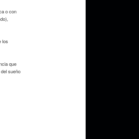
ca o con
do),
e los
ncia que
e del sueño