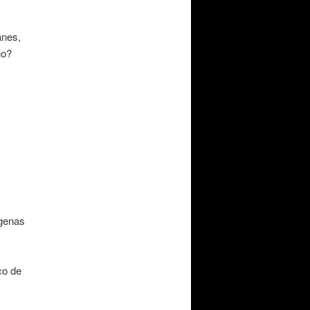
anes,
no?
ígenas
co de