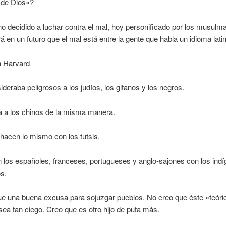
o de Dios»?
o decidido a luchar contra el mal, hoy personificado por los musulm
á en un futuro que el mal está entre la gente que habla un idioma lati
n Harvard
sideraba peligrosos a los judíos, los gitanos y los negros.
a a los chinos de la misma manera.
hacen lo mismo con los tutsis.
n los españoles, franceses, portugueses y anglo-sajones con los ind
s.
ue una buena excusa para sojuzgar pueblos. No creo que éste «teóri
ea tan ciego. Creo que es otro hijo de puta más.